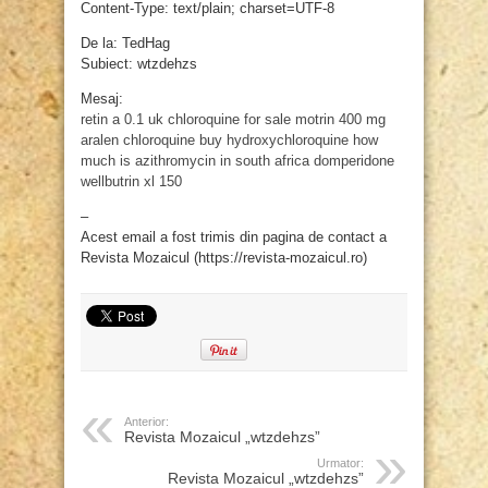
Content-Type: text/plain; charset=UTF-8
De la: TedHag
Subiect: wtzdehzs
Mesaj:
retin a 0.1 uk
chloroquine for sale
motrin 400 mg
aralen chloroquine
buy hydroxychloroquine
how
much is azithromycin in south africa
domperidone
wellbutrin xl 150
–
Acest email a fost trimis din pagina de contact a
Revista Mozaicul (https://revista-mozaicul.ro)
Anterior:
Revista Mozaicul „wtzdehzs”
Urmator:
Revista Mozaicul „wtzdehzs”