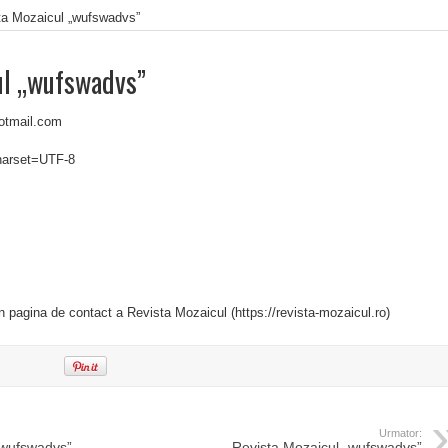
ta Mozaicul „wufswadvs”
ul „wufswadvs”
otmail.com
charset=UTF-8
in pagina de contact a Revista Mozaicul (https://revista-mozaicul.ro)
Urmator:
„wufswadvs”
Revista Mozaicul „wufswadvs”