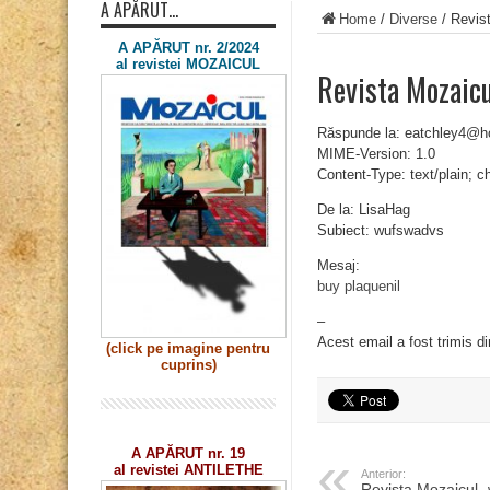
A APĂRUT…
Home
/
Diverse
/
Revis
A APĂRUT nr. 2/2024
al revistei MOZAICUL
Revista Mozaic
Răspunde la: eatchley4@h
MIME-Version: 1.0
Content-Type: text/plain; 
De la: LisaHag
Subiect: wufswadvs
Mesaj:
buy plaquenil
–
Acest email a fost trimis d
(click pe imagine
pentru
cuprins)
A APĂRUT nr. 19
al revistei ANTILETHE
Anterior:
Revista Mozaicul 