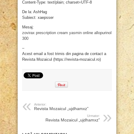
Content-Type: text/plain; charset=UTF-8
De la: AshHag
Subiect: xaepsser
Mesaj:
zovirax prescription cream
yasmin online
allopurinol
300
–
Acest email a fost trimis din pagina de contact a
Revista Mozaicul (https://revista-mozaicul.ro)
Anterior:
Revista Mozaicul „ujdhamxz”
Urmator:
Revista Mozaicul „ujdhamxz”