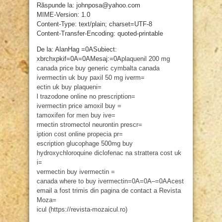
Răspunde la: johnposa@yahoo.com
MIME-Version: 1.0
Content-Type: text/plain; charset=UTF-8
Content-Transfer-Encoding: quoted-printable
De la: AlanHag =0ASubiect:
xbrchxpkif=0A=0AMesaj:=0A
plaquenil 200 mg
canada price
buy generic cymbalta canada
ivermectin uk buy
paxil 50 mg
iverm=
ectin uk
buy plaqueni=
l
trazodone online no prescription=
ivermectin price
amoxil buy
=
tamoxifen for men
buy ive=
rmectin stromectol
neurontin prescr=
iption cost
online propecia pr=
escription
glucophage 500mg
buy
hydroxychloroquine
diclofenac na
strattera cost uk
i=
vermectin buy
ivermectin =
canada
where to buy ivermectin=0A=0A–=0AAcest
email a fost trimis din pagina de contact a Revista
Moza=
icul (https://revista-mozaicul.ro)