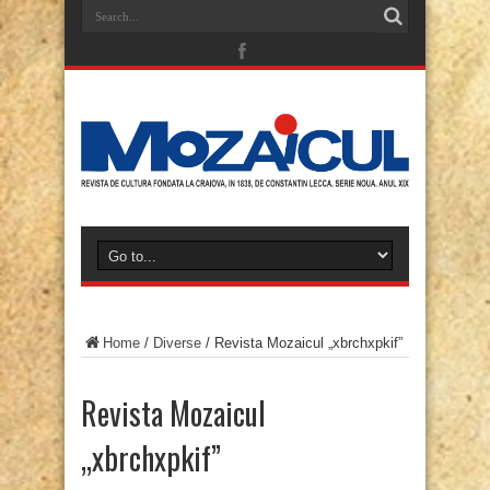
Home
/
Diverse
/
Revista Mozaicul „xbrchxpkif”
Revista Mozaicul
„xbrchxpkif”