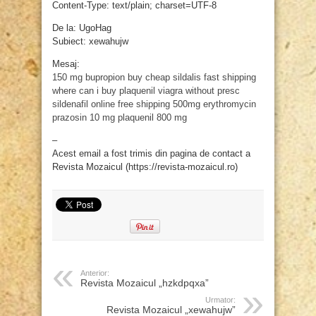
Content-Type: text/plain; charset=UTF-8
De la: UgoHag
Subiect: xewahujw
Mesaj:
150 mg bupropion
buy cheap sildalis fast shipping
where can i buy plaquenil
viagra without presc
sildenafil online free shipping
500mg erythromycin
prazosin 10 mg
plaquenil 800 mg
–
Acest email a fost trimis din pagina de contact a
Revista Mozaicul (https://revista-mozaicul.ro)
Anterior:
Revista Mozaicul „hzkdpqxa”
Urmator:
Revista Mozaicul „xewahujw”