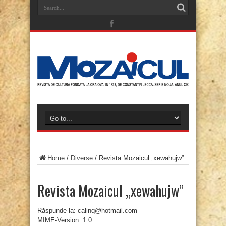
Home
/
Diverse
/
Revista Mozaicul „xewahujw”
Revista Mozaicul „xewahujw”
Răspunde la: calinq@hotmail.com
MIME-Version: 1.0