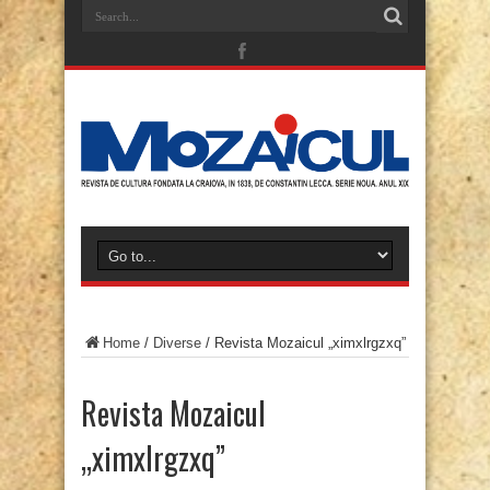
Home
/
Diverse
/
Revista Mozaicul „ximxlrgzxq”
Revista Mozaicul
„ximxlrgzxq”