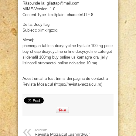
Răspunde la: gliattap@mail.com
MIME-Version: 1.0
Content-Type: text/plain; charset=UTF-8
De la: JudyHag
Subiect: ximxlrgzxq
Mesaj:
phenergan tablets
doxycycline hyclate 100mg price
buy cheap doxycycline online
doxycycline
cafergot
sildenafil 100mg buy online us
kamagra oral jelly
lisinopril
stromectol online
nolvadex 10 mg
–
Acest email a fost trimis din pagina de contact a
Revista Mozaicul (https://revista-mozaicul.ro)
Anterior:
Revista Mozaicul „ushnrdwu”