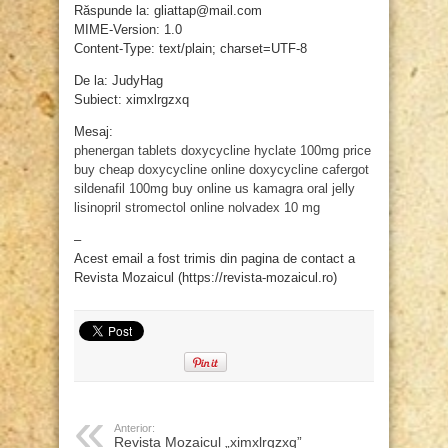
Răspunde la: gliattap@mail.com
MIME-Version: 1.0
Content-Type: text/plain; charset=UTF-8
De la: JudyHag
Subiect: ximxlrgzxq
Mesaj:
phenergan tablets
doxycycline hyclate 100mg price
buy cheap doxycycline online
doxycycline
cafergot
sildenafil 100mg buy online us
kamagra oral jelly
lisinopril
stromectol online
nolvadex 10 mg
–
Acest email a fost trimis din pagina de contact a
Revista Mozaicul (https://revista-mozaicul.ro)
Anterior:
Revista Mozaicul „ximxlrgzxq”