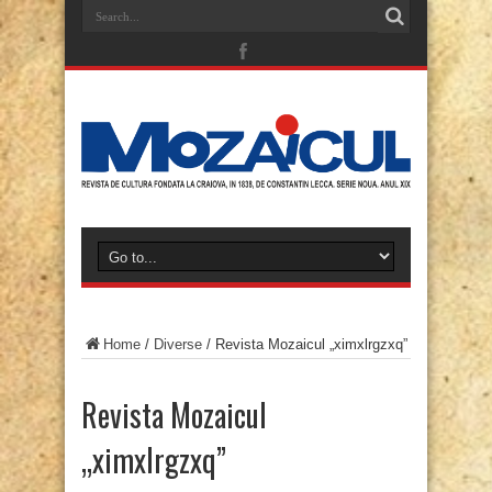
Home
/
Diverse
/
Revista Mozaicul „ximxlrgzxq”
Revista Mozaicul
„ximxlrgzxq”