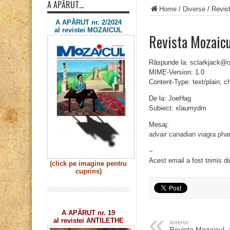
A APĂRUT…
Home
/
Diverse
/
Revis
A APĂRUT nr. 2/2024
al revistei MOZAICUL
Revista Mozaic
Răspunde la: sclarkjack@
MIME-Version: 1.0
Content-Type: text/plain; 
De la: JoeHag
Subiect: xlaumydm
Mesaj:
advair
canadian viagra ph
–
Acest email a fost trimis d
(click pe imagine
pentru
cuprins)
A APĂRUT nr. 19
al revistei ANTILETHE
Anterior:
Revista Mozaicul 