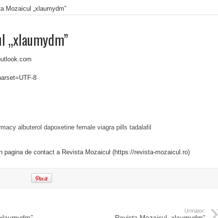
ta Mozaicul „xlaumydm”
ul „xlaumydm”
outlook.com
charset=UTF-8
armacy
albuterol
dapoxetine
female viagra pills
tadalafil
in pagina de contact a Revista Mozaicul (https://revista-mozaicul.ro)
Urmator:
„xlaumydm”
Revista Mozaicul „xlaumydm”