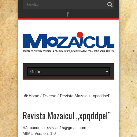
Home
/
Diverse
/
Revista Mozaicul „xpqddpel”
Revista Mozaicul „xpqddpel”
Răspunde la: sylviac15@gmail.com
MIME-Version: 1.0