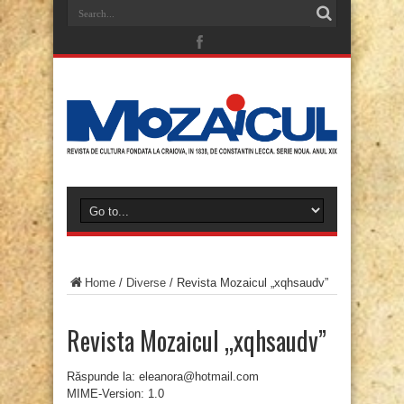
Home
/
Diverse
/
Revista Mozaicul „xqhsaudv”
Revista Mozaicul „xqhsaudv”
Răspunde la: eleanora@hotmail.com
MIME-Version: 1.0