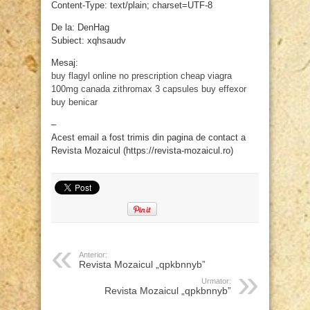
Content-Type: text/plain; charset=UTF-8
De la: DenHag
Subiect: xqhsaudv
Mesaj:
buy flagyl online no prescription
cheap viagra
100mg canada
zithromax 3 capsules
buy effexor
buy benicar
–
Acest email a fost trimis din pagina de contact a
Revista Mozaicul (https://revista-mozaicul.ro)
Anterior:
Revista Mozaicul „qpkbnnyb”
Urmator:
Revista Mozaicul „qpkbnnyb”