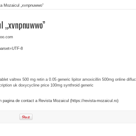
ta Mozaicul „xvnpnuwwo”
ul „xvnpnuwwo”
hoo.com
charset=UTF-8
tablet
valtrex 500 mg
retin a 0.05
generic lipitor
amoxicillin 500mg online
diflu
ription uk
doxycycline price 100mg
synthroid generic
in pagina de contact a Revista Mozaicul (https://revista-mozaicul.ro)