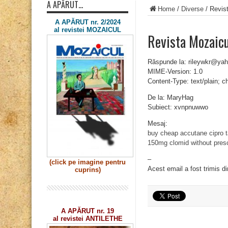
A APĂRUT…
Home
/
Diverse
/
Revis
A APĂRUT nr. 2/2024
al revistei MOZAICUL
Revista Mozaic
Răspunde la: rileywkr@ya
MIME-Version: 1.0
Content-Type: text/plain; 
De la: MaryHag
Subiect: xvnpnuwwo
Mesaj:
buy cheap accutane
cipro 
150mg
clomid without presc
–
(click pe imagine
pentru
Acest email a fost trimis d
cuprins)
A APĂRUT nr. 19
al revistei ANTILETHE