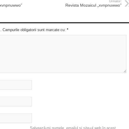
Urmator:
 „xvnpnuwwo”
Revista Mozaicul „xvnpnuwwo”
c. Campurile obligatorii sunt marcate cu:
*
Salvează-mi numele, emailul și site-ul web în acest