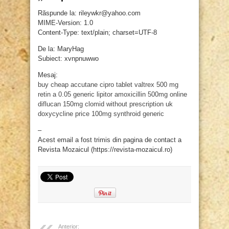
Răspunde la: rileywkr@yahoo.com
MIME-Version: 1.0
Content-Type: text/plain; charset=UTF-8
De la: MaryHag
Subiect: xvnpnuwwo
Mesaj:
buy cheap accutane
cipro tablet
valtrex 500 mg
retin a 0.05
generic lipitor
amoxicillin 500mg online
diflucan 150mg
clomid without prescription uk
doxycycline price 100mg
synthroid generic
–
Acest email a fost trimis din pagina de contact a
Revista Mozaicul (https://revista-mozaicul.ro)
Anterior: