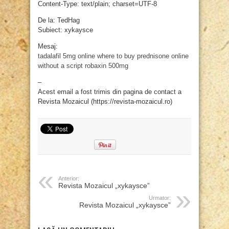
Content-Type: text/plain; charset=UTF-8
De la: TedHag
Subiect: xykaysce
Mesaj:
tadalafil 5mg online
where to buy prednisone online
without a script
robaxin 500mg
–
Acest email a fost trimis din pagina de contact a
Revista Mozaicul (https://revista-mozaicul.ro)
Anterior:
Revista Mozaicul „xykaysce”
Urmator:
Revista Mozaicul „xykaysce”