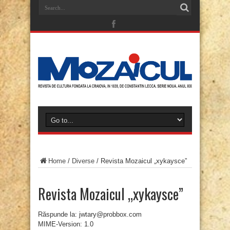
Home
/
Diverse
/
Revista Mozaicul „xykaysce”
Revista Mozaicul „xykaysce”
Răspunde la: jwtary@probbox.com
MIME-Version: 1.0