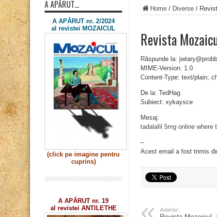
A APĂRUT…
Home
/
Diverse
/
Revis
A APĂRUT nr. 2/2024
al revistei MOZAICUL
Revista Mozaicu
Răspunde la: jwtary@prob
MIME-Version: 1.0
Content-Type: text/plain; 
De la: TedHag
Subiect: xykaysce
Mesaj:
tadalafil 5mg online
where t
–
Acest email a fost trimis d
(click pe imagine
pentru
cuprins)
A APĂRUT nr. 19
al revistei ANTILETHE
Anterior:
Revista Mozaicul 