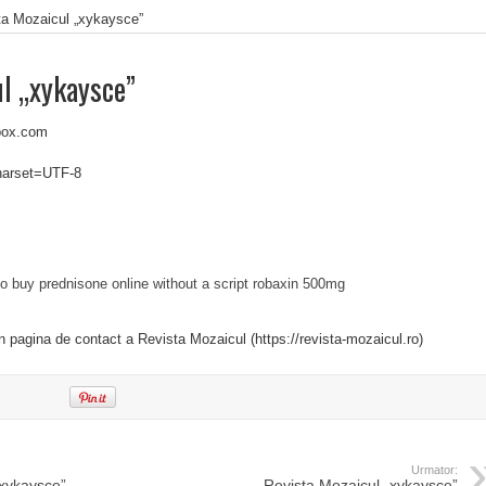
ta Mozaicul „xykaysce”
l „xykaysce”
box.com
charset=UTF-8
o buy prednisone online without a script
robaxin 500mg
in pagina de contact a Revista Mozaicul (https://revista-mozaicul.ro)
Urmator:
„xykaysce”
Revista Mozaicul „xykaysce”