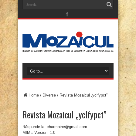
Home
/
Diverse
/
Revista Mozaicul „yclfypct”
Revista Mozaicul „yclfypct”
Răspunde la: charmaine@gmail.com
MIME-Version: 1.0