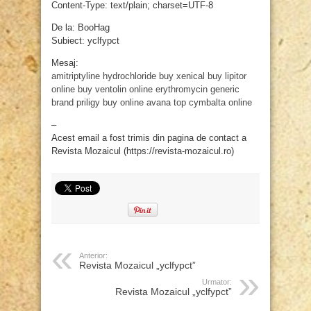
Content-Type: text/plain; charset=UTF-8
De la: BooHag
Subiect: yclfypct
Mesaj:
amitriptyline hydrochloride
buy xenical
buy lipitor
online
buy ventolin online
erythromycin generic
brand
priligy buy online
avana top
cymbalta online
–
Acest email a fost trimis din pagina de contact a
Revista Mozaicul (https://revista-mozaicul.ro)
Anterior:
Revista Mozaicul „yclfypct”
Urmator:
Revista Mozaicul „yclfypct”