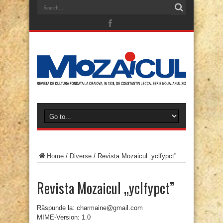
Home
/
Diverse
/
Revista Mozaicul „yclfypct”
Revista Mozaicul „yclfypct”
Răspunde la: charmaine@gmail.com
MIME-Version: 1.0