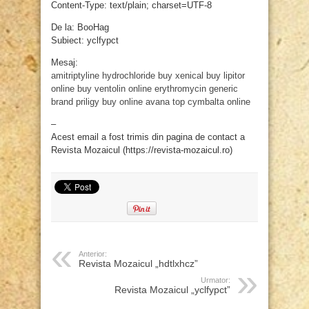
Content-Type: text/plain; charset=UTF-8
De la: BooHag
Subiect: yclfypct
Mesaj:
amitriptyline hydrochloride
buy xenical
buy lipitor
online
buy ventolin online
erythromycin generic
brand
priligy buy online
avana top
cymbalta online
–
Acest email a fost trimis din pagina de contact a
Revista Mozaicul (https://revista-mozaicul.ro)
Anterior:
Revista Mozaicul „hdtlxhcz”
Urmator:
Revista Mozaicul „yclfypct”