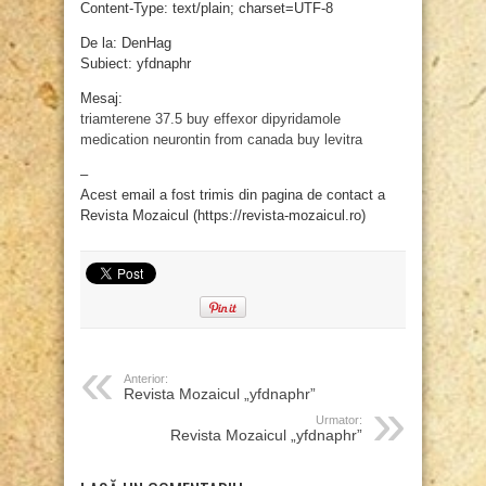
Content-Type: text/plain; charset=UTF-8
De la: DenHag
Subiect: yfdnaphr
Mesaj:
triamterene 37.5
buy effexor
dipyridamole
medication
neurontin from canada
buy levitra
–
Acest email a fost trimis din pagina de contact a
Revista Mozaicul (https://revista-mozaicul.ro)
Anterior:
Revista Mozaicul „yfdnaphr”
Urmator:
Revista Mozaicul „yfdnaphr”