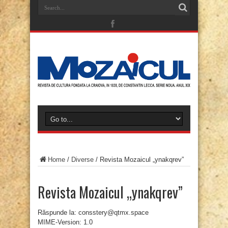
Home
/
Diverse
/
Revista Mozaicul „ynakqrev”
Revista Mozaicul „ynakqrev”
Răspunde la: consstery@qtmx.space
MIME-Version: 1.0