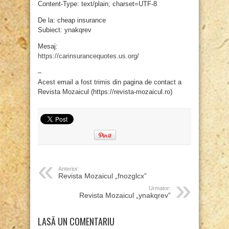
Content-Type: text/plain; charset=UTF-8
De la: cheap insurance
Subiect: ynakqrev
Mesaj:
https://carinsurancequotes.us.org/
–
Acest email a fost trimis din pagina de contact a
Revista Mozaicul (https://revista-mozaicul.ro)
Anterior:
Revista Mozaicul „fnozglcx”
Urmator:
Revista Mozaicul „ynakqrev”
LASĂ UN COMENTARIU