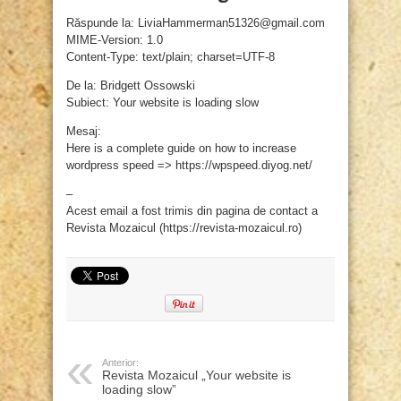
Răspunde la: LiviaHammerman51326@gmail.com
MIME-Version: 1.0
Content-Type: text/plain; charset=UTF-8
De la: Bridgett Ossowski
Subiect: Your website is loading slow
Mesaj:
Here is a complete guide on how to increase
wordpress speed => https://wpspeed.diyog.net/
–
Acest email a fost trimis din pagina de contact a
Revista Mozaicul (https://revista-mozaicul.ro)
Anterior:
Revista Mozaicul „Your website is
loading slow”