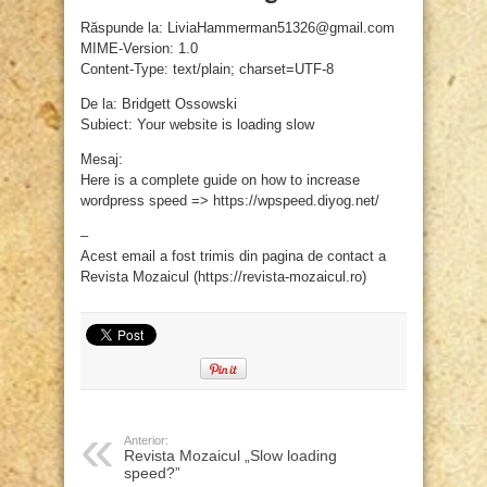
Răspunde la: LiviaHammerman51326@gmail.com
MIME-Version: 1.0
Content-Type: text/plain; charset=UTF-8
De la: Bridgett Ossowski
Subiect: Your website is loading slow
Mesaj:
Here is a complete guide on how to increase
wordpress speed => https://wpspeed.diyog.net/
–
Acest email a fost trimis din pagina de contact a
Revista Mozaicul (https://revista-mozaicul.ro)
Anterior:
Revista Mozaicul „Slow loading
speed?”