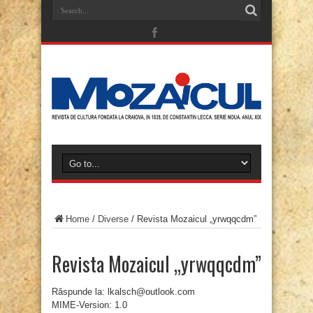
Home
/
Diverse
/
Revista Mozaicul „yrwqqcdm”
Revista Mozaicul „yrwqqcdm”
Răspunde la: lkalsch@outlook.com
MIME-Version: 1.0