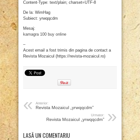
Content-Type: text/plain; charset=UTF-8
De la: WimHag
Subiect: yrwqqcdm
Mesaj:
kamagra 100 buy online
–
Acest email a fost trimis din pagina de contact a
Revista Mozaicul (https://revista-mozaicul.ro)
Anterior:
Revista Mozaicul „yrwqqcdm”
Urmator:
Revista Mozaicul „yrwqqcdm”
LASĂ UN COMENTARIU