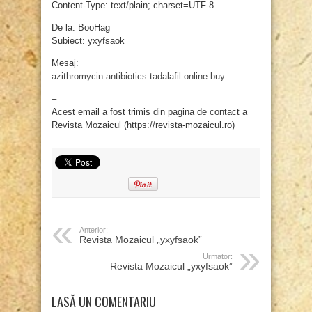
Content-Type: text/plain; charset=UTF-8
De la: BooHag
Subiect: yxyfsaok
Mesaj:
azithromycin antibiotics
tadalafil online buy
–
Acest email a fost trimis din pagina de contact a
Revista Mozaicul (https://revista-mozaicul.ro)
Anterior:
Revista Mozaicul „yxyfsaok”
Urmator:
Revista Mozaicul „yxyfsaok”
LASĂ UN COMENTARIU