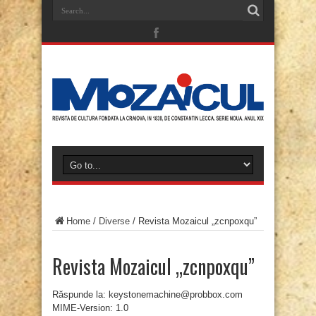
Home
/
Diverse
/
Revista Mozaicul „zcnpoxqu”
Revista Mozaicul „zcnpoxqu”
Răspunde la: keystonemachine@probbox.com
MIME-Version: 1.0