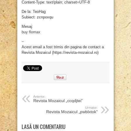
Content-Type: text/plain; charset=UTF-8
De la: TeoHag
Subiect: zcnpoxqu
Mesaj:
buy flomax
–
Acest email a fost trimis din pagina de contact a
Revista Mozaicul (https://revista-mozaicul.ro)
Anterior:
Revista Mozaicul „ccqdjtei”
Urmator:
Revista Mozaicul „pwblxtok”
LASĂ UN COMENTARIU