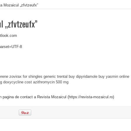
a Mozaicul „zfvtzeufx”
l „zfvtzeufx”
utlook.com
charset=UTF-8
erene
zovirax for shingles
generic trental
buy dipyridamole
buy yasmin online
mg
doxycycline cost
azithromycin 500 mg
in pagina de contact a Revista Mozaicul (https://revista-mozaicul.ro)