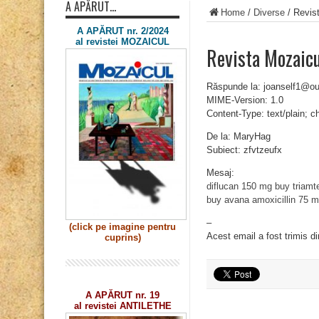
A APĂRUT…
Home
/
Diverse
/
Revist
A APĂRUT nr. 2/2024
al revistei MOZAICUL
Revista Mozaicu
Răspunde la: joanself1@o
MIME-Version: 1.0
Content-Type: text/plain; 
De la: MaryHag
Subiect: zfvtzeufx
Mesaj:
diflucan 150 mg
buy triamt
buy avana
amoxicillin 75 
–
(click pe imagine
pentru
Acest email a fost trimis d
cuprins)
A APĂRUT nr. 19
al revistei ANTILETHE