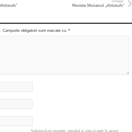
Urmator:
zfvtzeufx”
Revista Mozaicul „zfvtzeufx”
c. Campurile obligatorii sunt marcate cu:
*
Salvează-mi numele, emailul și site-ul web în acest