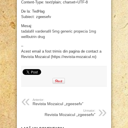
Content-Type: text/plain; charset=UTF-8
De la: TedHag
Subiect: zgeesefv
Mesaj:
tadalafil
vardenafil 5mg
generic propecia 1mg
wellbutrin drug
–
Acest email a fost trimis din pagina de contact a
Revista Mozaicul (https://revista-mozaicul.ro)
Anterior:
Revista Mozaicul „zgeesefv”
Urmator:
Revista Mozaicul „zgeesefv”