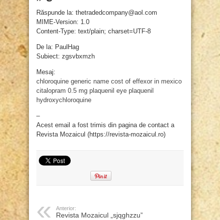
Răspunde la: thetradedcompany@aol.com
MIME-Version: 1.0
Content-Type: text/plain; charset=UTF-8
De la: PaulHag
Subiect: zgsvbxmzh
Mesaj:
chloroquine generic name
cost of effexor in mexico
citalopram 0.5 mg
plaquenil eye
plaquenil
hydroxychloroquine
–
Acest email a fost trimis din pagina de contact a
Revista Mozaicul (https://revista-mozaicul.ro)
Anterior:
Revista Mozaicul „sjqghzzu”