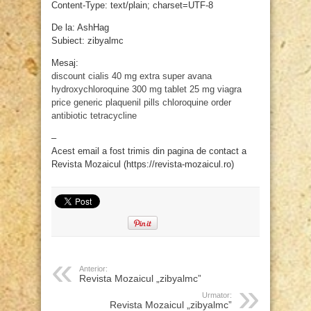
Content-Type: text/plain; charset=UTF-8
De la: AshHag
Subiect: zibyalmc
Mesaj:
discount cialis 40 mg
extra super avana
hydroxychloroquine 300 mg tablet
25 mg viagra
price
generic plaquenil pills
chloroquine order
antibiotic tetracycline
–
Acest email a fost trimis din pagina de contact a
Revista Mozaicul (https://revista-mozaicul.ro)
Anterior:
Revista Mozaicul „zibyalmc”
Urmator:
Revista Mozaicul „zibyalmc”