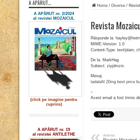
A APĂRUT…
Home
/
Diverse
/
Revist
A APĂRUT nr. 2/2024
al revistei MOZAICUL
Revista Mozaicu
Răspunde la: hayley@hotm
MIME-Version: 1.0
Content-Type: text/plain; 
De la: MarkHag
Subiect: ziyjdmzrc
Mesaj:
tadalafil 20mg best price
bu
–
Acest email a fost trimis d
(click pe imagine
pentru
cuprins)
A APĂRUT nr. 19
al revistei ANTILETHE
Anterior:
Revista Mozaicul „