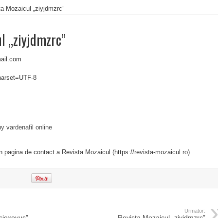
a Mozaicul „ziyjdmzrc”
l „ziyjdmzrc”
ail.com
charset=UTF-8
y vardenafil online
in pagina de contact a Revista Mozaicul (https://revista-mozaicul.ro)
Urmator:
ciexeyus”
Revista Mozaicul „ziyjdmzrc”