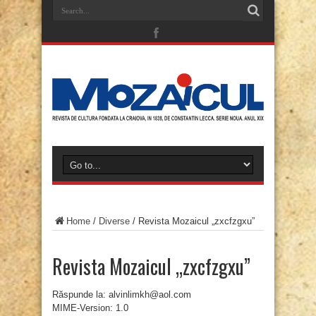
Home
/
Diverse
/
Revista Mozaicul „zxcfzgxu”
Revista Mozaicul „zxcfzgxu”
Răspunde la: alvinlimkh@aol.com
MIME-Version: 1.0