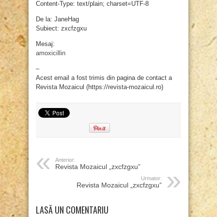
Content-Type: text/plain; charset=UTF-8
De la: JaneHag
Subiect: zxcfzgxu
Mesaj:
amoxicillin
–
Acest email a fost trimis din pagina de contact a
Revista Mozaicul (https://revista-mozaicul.ro)
Anterior:
Revista Mozaicul „zxcfzgxu”
Urmator:
Revista Mozaicul „zxcfzgxu”
LASĂ UN COMENTARIU