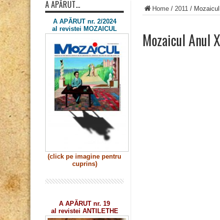
A APĂRUT…
Home
/
2011
/
Mozaicul
A APĂRUT nr. 2/2024
al revistei MOZAICUL
Mozaicul Anul X
(click pe imagine
pentru
cuprins)
A APĂRUT nr. 19
al revistei ANTILETHE