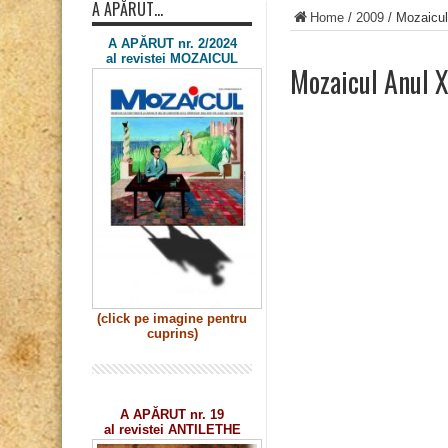
A APĂRUT…
Home
/
2009
/
Mozaicul
A APĂRUT nr. 2/2024
al revistei MOZAICUL
Mozaicul Anul X
(click pe imagine
pentru
cuprins)
A APĂRUT nr. 19
al revistei ANTILETHE