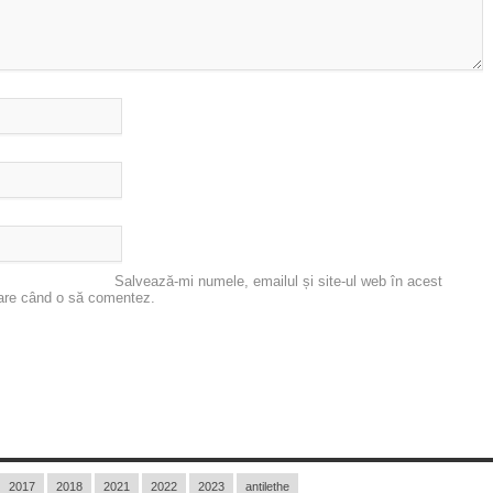
Salvează-mi numele, emailul și site-ul web în acest
oare când o să comentez.
2017
2018
2021
2022
2023
antilethe