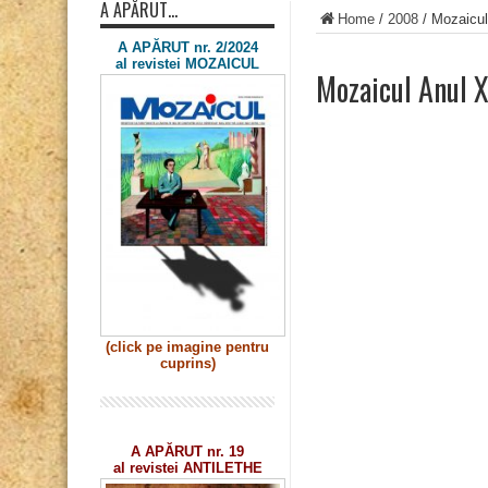
A APĂRUT…
Home
/
2008
/
Mozaicul
A APĂRUT nr. 2/2024
al revistei MOZAICUL
Mozaicul Anul X
(click pe imagine
pentru
cuprins)
A APĂRUT nr. 19
al revistei ANTILETHE