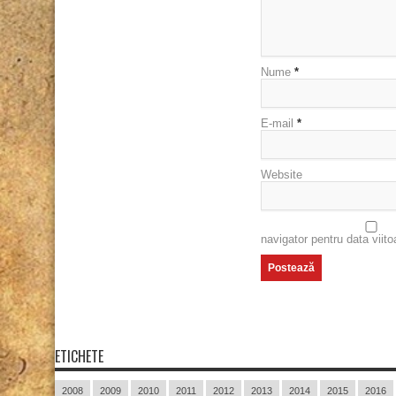
Nume
*
E-mail
*
Website
navigator pentru data viit
ETICHETE
2008
2009
2010
2011
2012
2013
2014
2015
2016