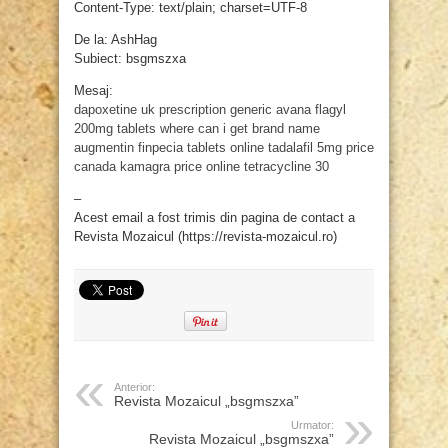
Content-Type: text/plain; charset=UTF-8
De la: AshHag
Subiect: bsgmszxa
Mesaj:
dapoxetine uk prescription
generic avana
flagyl
200mg tablets
where can i get brand name
augmentin
finpecia tablets online
tadalafil 5mg price
canada
kamagra price online
tetracycline 30
–
Acest email a fost trimis din pagina de contact a
Revista Mozaicul (https://revista-mozaicul.ro)
Anterior:
Revista Mozaicul „bsgmszxa”
Urmator:
Revista Mozaicul „bsgmszxa”