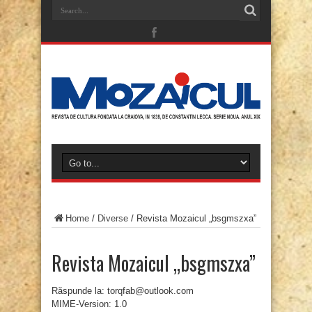
Home
/
Diverse
/
Revista Mozaicul „bsgmszxa”
Revista Mozaicul „bsgmszxa”
Răspunde la: torqfab@outlook.com
MIME-Version: 1.0