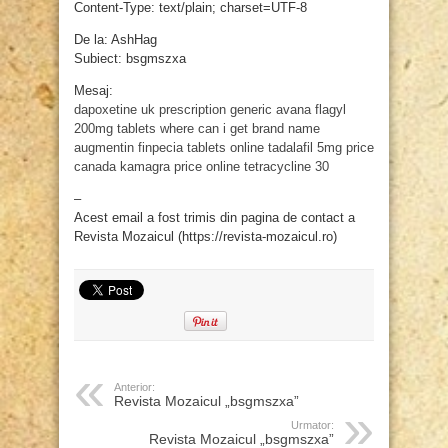
Content-Type: text/plain; charset=UTF-8
De la: AshHag
Subiect: bsgmszxa
Mesaj:
dapoxetine uk prescription
generic avana
flagyl
200mg tablets
where can i get brand name
augmentin
finpecia tablets online
tadalafil 5mg price
canada
kamagra price online
tetracycline 30
–
Acest email a fost trimis din pagina de contact a
Revista Mozaicul (https://revista-mozaicul.ro)
Anterior:
Revista Mozaicul „bsgmszxa”
Urmator:
Revista Mozaicul „bsgmszxa”