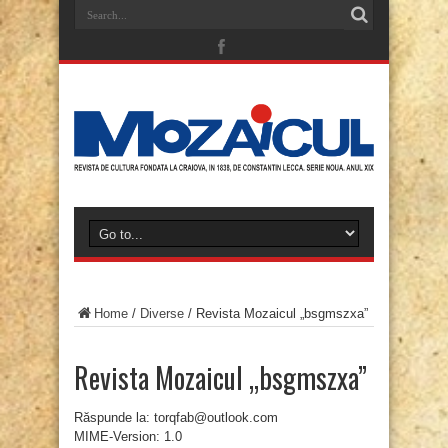
Home
/
Diverse
/
Revista Mozaicul „bsgmszxa”
Revista Mozaicul „bsgmszxa”
Răspunde la: torqfab@outlook.com
MIME-Version: 1.0