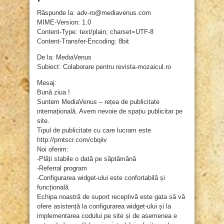
Răspunde la: adv-ro@mediavenus.com
MIME-Version: 1.0
Content-Type: text/plain; charset=UTF-8
Content-Transfer-Encoding: 8bit
De la: MediaVenus
Subiect: Colaborare pentru revista-mozaicul.ro
Mesaj:
Bună ziua !
Suntem MediaVenus – rețea de publicitate
internațională. Avem nevoie de spațiu publicitar pe
site.
Tipul de publicitate cu care lucram este
http://prntscr.com/cbqiiv
Noi oferim:
-Plăți stabile o dată pe săptămână
-Referral program
-Configurarea widget-ului este confortabilă și
funcțională
Echipa noastră de suport receptivă este gata să vă
ofere asistență la configurarea widget-ului și la
implementarea codului pe site și de asemenea e