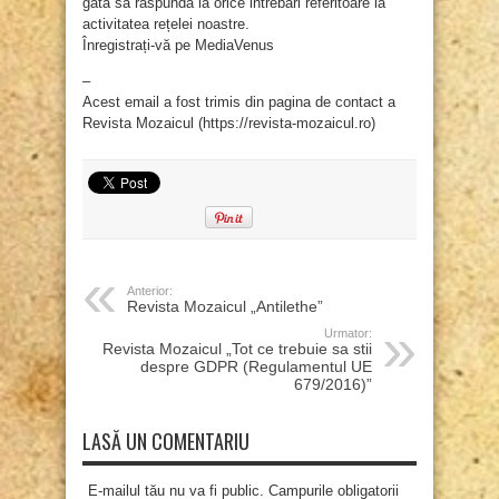
gata să răspundă la orice intrebări referitoare la
activitatea rețelei noastre.
Înregistrați-vă pe MediaVenus
–
Acest email a fost trimis din pagina de contact a
Revista Mozaicul (https://revista-mozaicul.ro)
Anterior:
Revista Mozaicul „Antilethe”
Urmator:
Revista Mozaicul „Tot ce trebuie sa stii
despre GDPR (Regulamentul UE
679/2016)”
LASĂ UN COMENTARIU
E-mailul tău nu va fi public. Campurile obligatorii