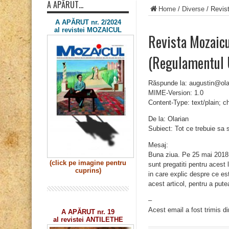
A APĂRUT…
Home
/
Diverse
/
Revis
A APĂRUT nr. 2/2024
al revistei MOZAICUL
Revista Mozaicu
(Regulamentul
Răspunde la: augustin@ola
MIME-Version: 1.0
Content-Type: text/plain; 
De la: Olarian
Subiect: Tot ce trebuie sa
Mesaj:
Buna ziua. Pe 25 mai 2018,
(click pe imagine
pentru
sunt pregatiti pentru acest
cuprins)
in care explic despre ce est
acest articol, pentru a pute
–
Acest email a fost trimis d
A APĂRUT nr. 19
al revistei ANTILETHE