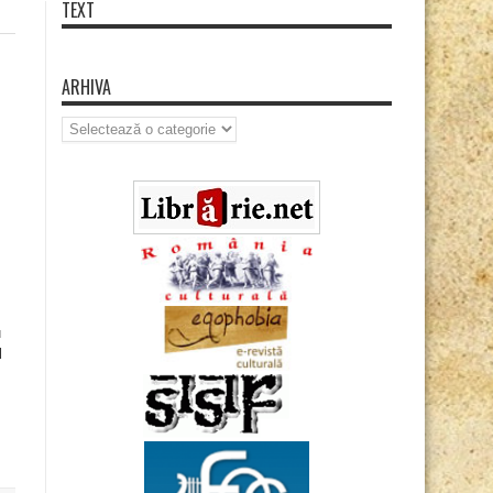
TEXT
ARHIVA
Arhiva
u
l