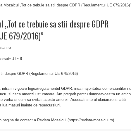
ta Mozaicul „Tot ce trebuie sa stii despre GDPR (Regulamentul UE 679/2016)”
l „Tot ce trebuie sa stii despre GDPR
 UE 679/2016)”
rian.ro
charset=UTF-8
 stii despre GDPR (Regulamentul UE 679/2016)
 intra in vigoare legea/regulamentul GDPR, insa majoritatea comerciantilor n
 lucru si risca amenzi usturatoare. Am pregatit pentru dumneavoastra un artico
e vorba si cum sa evitati aceste amenzi. Accesati site-ul olarian.ro si cititi
a lua masuri inainte de repercursiuni.
in pagina de contact a Revista Mozaicul (https://revista-mozaicul.ro)