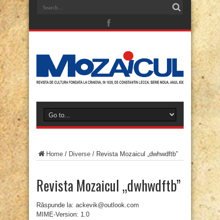
Home
/
Diverse
/
Revista Mozaicul „dwhwdftb”
Revista Mozaicul „dwhwdftb”
Răspunde la: ackevik@outlook.com
MIME-Version: 1.0