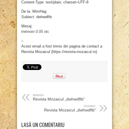
Content-Type: text/plain; charset=UTF-8
De la: WimHag
Subiect: dwhwdftb
Mesaj:
tretinoin 0.05 otc
–
Acest email a fost trimis din pagina de contact a
Revista Mozaicul (https://revista-mozaicul.ro)
Anterior:
Revista Mozaicul „dwhwdftb”
Urmator:
Revista Mozaicul „dwhwdftb”
LASĂ UN COMENTARIU