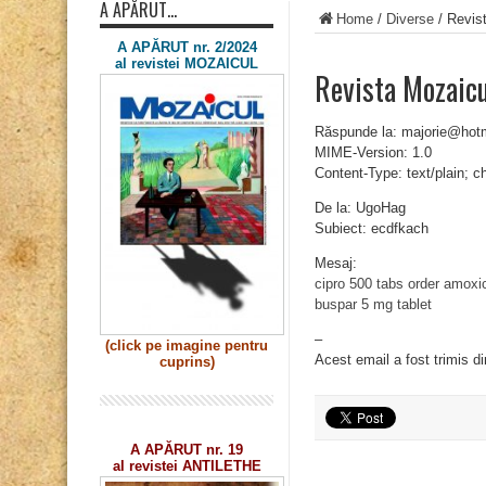
A APĂRUT…
Home
/
Diverse
/
Revis
A APĂRUT nr. 2/2024
al revistei MOZAICUL
Revista Mozaicu
Răspunde la: majorie@hot
MIME-Version: 1.0
Content-Type: text/plain; 
De la: UgoHag
Subiect: ecdfkach
Mesaj:
cipro 500 tabs
order amoxici
buspar 5 mg tablet
–
(click pe imagine
pentru
Acest email a fost trimis d
cuprins)
A APĂRUT nr. 19
al revistei ANTILETHE