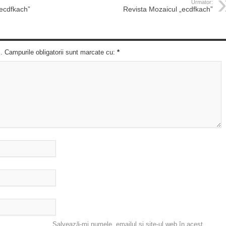
Urmator:
„ecdfkach”
Revista Mozaicul „ecdfkach”
c. Campurile obligatorii sunt marcate cu:
*
Salvează-mi numele, emailul și site-ul web în acest