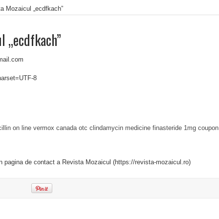
ta Mozaicul „ecdfkach”
l „ecdfkach”
mail.com
charset=UTF-8
llin on line
vermox canada otc
clindamycin medicine
finasteride 1mg coupon
in pagina de contact a Revista Mozaicul (https://revista-mozaicul.ro)