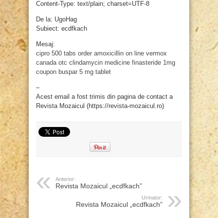
Content-Type: text/plain; charset=UTF-8
De la: UgoHag
Subiect: ecdfkach
Mesaj:
cipro 500 tabs
order amoxicillin on line
vermox
canada otc
clindamycin medicine
finasteride 1mg
coupon
buspar 5 mg tablet
–
Acest email a fost trimis din pagina de contact a
Revista Mozaicul (https://revista-mozaicul.ro)
Anterior:
Revista Mozaicul „ecdfkach”
Urmator:
Revista Mozaicul „ecdfkach”