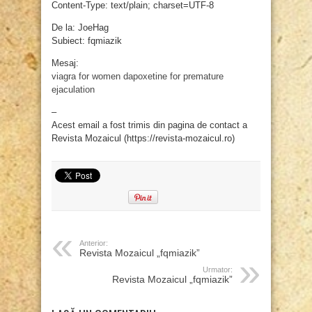
Content-Type: text/plain; charset=UTF-8
De la: JoeHag
Subiect: fqmiazik
Mesaj:
viagra for women
dapoxetine for premature
ejaculation
–
Acest email a fost trimis din pagina de contact a
Revista Mozaicul (https://revista-mozaicul.ro)
Anterior:
Revista Mozaicul „fqmiazik”
Urmator:
Revista Mozaicul „fqmiazik”