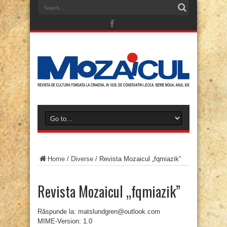
Home
/
Diverse
/
Revista Mozaicul „fqmiazik”
Revista Mozaicul „fqmiazik”
Răspunde la: matslundgren@outlook.com
MIME-Version: 1.0