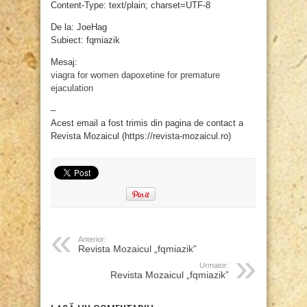
Content-Type: text/plain; charset=UTF-8
De la: JoeHag
Subiect: fqmiazik
Mesaj:
viagra for women
dapoxetine for premature
ejaculation
–
Acest email a fost trimis din pagina de contact a
Revista Mozaicul (https://revista-mozaicul.ro)
Anterior:
Revista Mozaicul „fqmiazik”
Urmator:
Revista Mozaicul „fqmiazik”