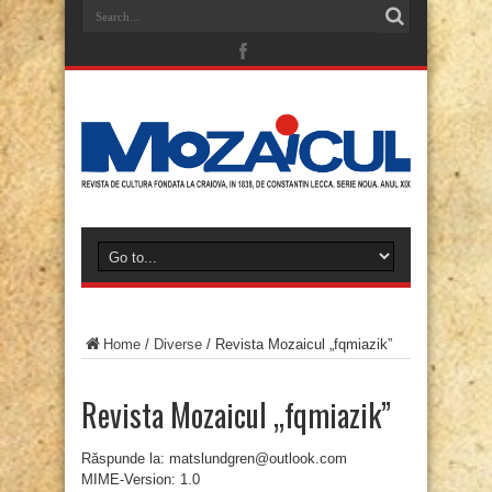
Home
/
Diverse
/
Revista Mozaicul „fqmiazik”
Revista Mozaicul „fqmiazik”
Răspunde la: matslundgren@outlook.com
MIME-Version: 1.0