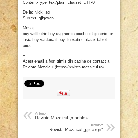
Content-Type: text/plain; charset=UTF-8
De la: NickHag
Subiect: gjigexgn
Mesaj:
buy wellbutrin
buy augmentin
paxil cost
generic for
lasix
buy vardenafil
buy fluoxetine
atarax tablet
price
–
Acest email a fost trimis din pagina de contact a
Revista Mozaicul (https://revista-mozaicul.ro)
Anterior:
Revista Mozaicul „mbrjhhsz”
Urmator:
Revista Mozaicul „gjigexgn”