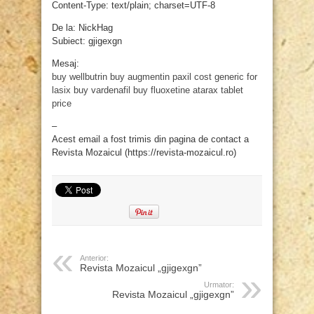
Content-Type: text/plain; charset=UTF-8
De la: NickHag
Subiect: gjigexgn
Mesaj:
buy wellbutrin
buy augmentin
paxil cost
generic for
lasix
buy vardenafil
buy fluoxetine
atarax tablet
price
–
Acest email a fost trimis din pagina de contact a
Revista Mozaicul (https://revista-mozaicul.ro)
Anterior:
Revista Mozaicul „gjigexgn”
Urmator:
Revista Mozaicul „gjigexgn”