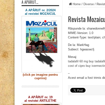
A APĂRUT…
Home
/
Diverse
/
Revis
A APĂRUT nr. 2/2024
al revistei MOZAICUL
Revista Mozaic
Răspunde la: shanedonnel
MIME-Version: 1.0
Content-Type: text/plain; 
De la: MarkHag
Subiect: hgwaswcfj
Mesaj:
tadalafil 60 mg
buy tadalaf
cost of cipro
buy ivermecti
–
(click pe imagine
pentru
Acest email a fost trimis d
cuprins)
A APĂRUT nr. 19
al revistei ANTILETHE