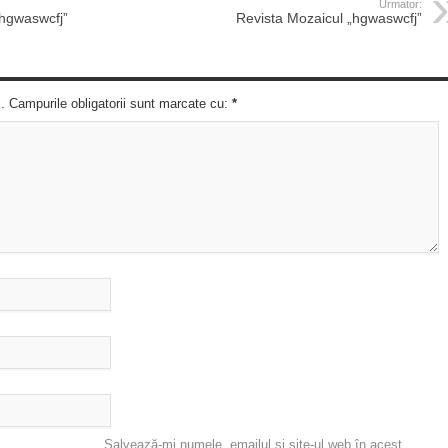
Urmator:
„hgwaswcfj”
Revista Mozaicul „hgwaswcfj”
c. Campurile obligatorii sunt marcate cu:
*
Salvează-mi numele, emailul și site-ul web în acest