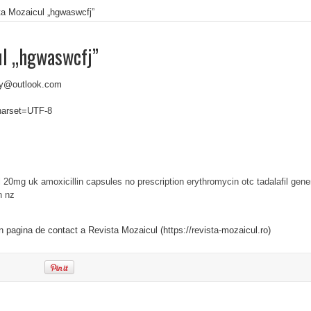
ta Mozaicul „hgwaswcfj”
ul „hgwaswcfj”
ly@outlook.com
charset=UTF-8
il 20mg uk
amoxicillin capsules no prescription
erythromycin otc
tadalafil gene
n nz
in pagina de contact a Revista Mozaicul (https://revista-mozaicul.ro)