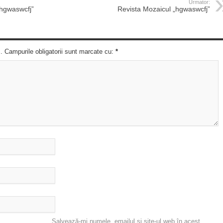
Urmator:
„hgwaswcfj”
Revista Mozaicul „hgwaswcfj”
c. Campurile obligatorii sunt marcate cu:
*
Salvează-mi numele, emailul și site-ul web în acest