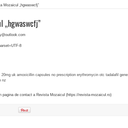
ta Mozaicul „hgwaswcfj”
ul „hgwaswcfj”
ly@outlook.com
charset=UTF-8
il 20mg uk
amoxicillin capsules no prescription
erythromycin otc
tadalafil gene
n nz
in pagina de contact a Revista Mozaicul (https://revista-mozaicul.ro)