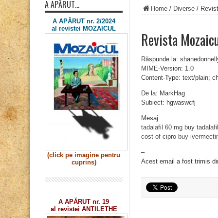
A APĂRUT…
Home
/
Diverse
/
Revis
A APĂRUT nr. 2/2024
al revistei MOZAICUL
Revista Mozaic
Răspunde la: shanedonnel
MIME-Version: 1.0
Content-Type: text/plain; 
De la: MarkHag
Subiect: hgwaswcfj
Mesaj:
tadalafil 60 mg
buy tadalaf
cost of cipro
buy ivermecti
–
(click pe imagine
pentru
Acest email a fost trimis d
cuprins)
A APĂRUT nr. 19
al revistei ANTILETHE