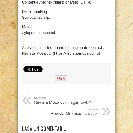
Content-Type: text/plain; charset=UTF-8
De la: KimHag
Subiect: izbfsfjz
Mesaj:
zyloprim allopurinol
–
Acest email a fost trimis din pagina de contact a
Revista Mozaicul (https://revista-mozaicul.ro)
Anterior:
Revista Mozaicul „mjgsmowtx”
Urmator:
Revista Mozaicul „izbfsfjz”
LASĂ UN COMENTARIU