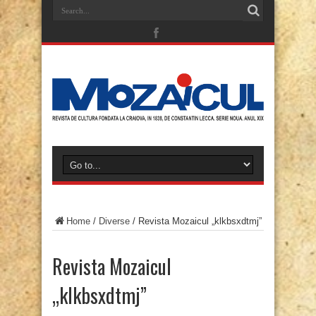
Home
/
Diverse
/
Revista Mozaicul „klkbsxdtmj”
Revista Mozaicul
„klkbsxdtmj”