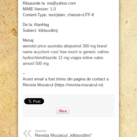
Răspunde la: ina@yahoo.com
MIME-Version: 1.0
Content-Type: text/plain; charset=UTF-8
De la: AlanHag
Subiect: klkbsxdtmj
Mesaj:
atenolol price australia
allopurinol 300 mg brand
name
acyclovir cost
how much is generic valtrex
hydrochlorothiazide 12 mg
viagra online sales
amoxil 500 mg
–
Acest email a fost trimis din pagina de contact a
Revista Mozaicul (https://revista-mozaicul.ro)
Anterior:
Revista Mozaicul „klkbsxdtmj”