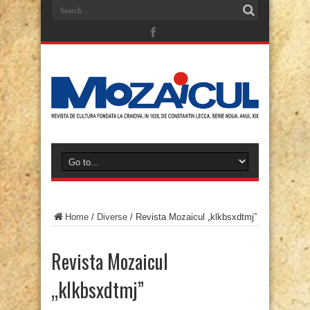
Home
/
Diverse
/
Revista Mozaicul „klkbsxdtmj”
Revista Mozaicul
„klkbsxdtmj”