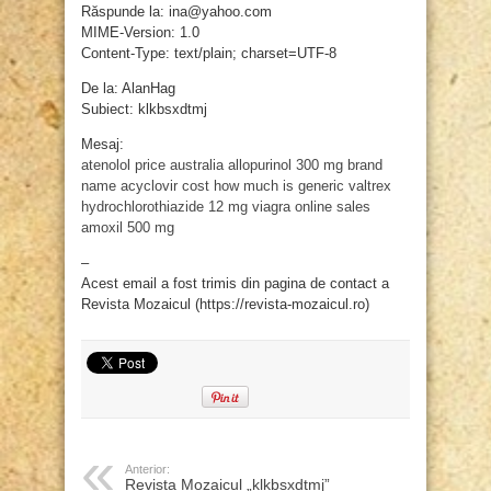
Răspunde la: ina@yahoo.com
MIME-Version: 1.0
Content-Type: text/plain; charset=UTF-8
De la: AlanHag
Subiect: klkbsxdtmj
Mesaj:
atenolol price australia
allopurinol 300 mg brand
name
acyclovir cost
how much is generic valtrex
hydrochlorothiazide 12 mg
viagra online sales
amoxil 500 mg
–
Acest email a fost trimis din pagina de contact a
Revista Mozaicul (https://revista-mozaicul.ro)
Anterior:
Revista Mozaicul „klkbsxdtmj”