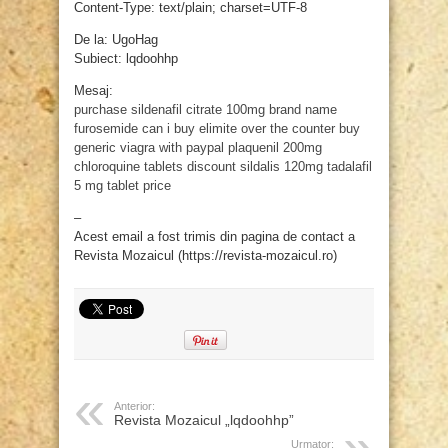
Content-Type: text/plain; charset=UTF-8
De la: UgoHag
Subiect: lqdoohhp
Mesaj:
purchase sildenafil citrate 100mg
brand name
furosemide
can i buy elimite over the counter
buy
generic viagra with paypal
plaquenil 200mg
chloroquine tablets
discount sildalis 120mg
tadalafil
5 mg tablet price
–
Acest email a fost trimis din pagina de contact a
Revista Mozaicul (https://revista-mozaicul.ro)
Anterior:
Revista Mozaicul „lqdoohhp”
Urmator: