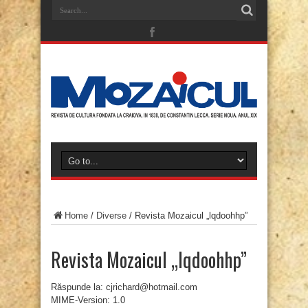
Home
/
Diverse
/
Revista Mozaicul „lqdoohhp”
Revista Mozaicul „lqdoohhp”
Răspunde la: cjrichard@hotmail.com
MIME-Version: 1.0