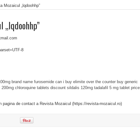
ta Mozaicul „lqdoohhp”
ul „lqdoohhp”
tmail.com
charset=UTF-8
 100mg
brand name furosemide
can i buy elimite over the counter
buy generic
il 200mg
chloroquine tablets
discount sildalis 120mg
tadalafil 5 mg tablet price
in pagina de contact a Revista Mozaicul (https://revista-mozaicul.ro)