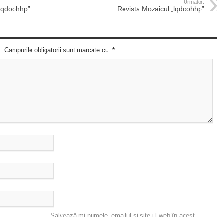
Urmator:
„lqdoohhp”
Revista Mozaicul „lqdoohhp”
c. Campurile obligatorii sunt marcate cu:
*
Salvează-mi numele, emailul și site-ul web în acest