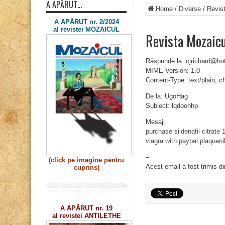
A APĂRUT…
Home
/
Diverse
/
Revis
A APĂRUT nr. 2/2024
al revistei MOZAICUL
Revista Mozaic
Răspunde la: cjrichard@ho
MIME-Version: 1.0
Content-Type: text/plain; 
De la: UgoHag
Subiect: lqdoohhp
Mesaj:
purchase sildenafil citrate
viagra with paypal
plaquen
–
(click pe imagine
pentru
Acest email a fost trimis d
cuprins)
A APĂRUT nr. 19
al revistei ANTILETHE